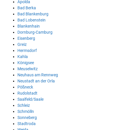
Apolda
Bad Berka
Bad Blankenburg
Bad Lobenstein
Blankenhain
Dornburg-Camburg
Eisenberg
Greiz
Hermsdorf
Kahla
Königsee
Meuselwitz
Neuhaus am Rennweg
Neustadt an der Orla
Pößneck
Rudolstadt
Saalfeld/Saale
Schleiz
Schmölln
Sonneberg
Stadtroda
Weida