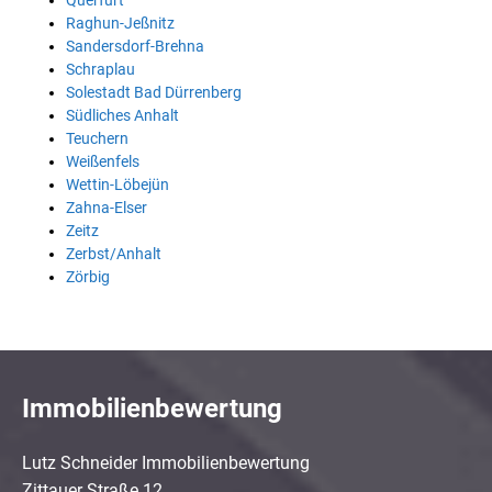
Querfurt
Raghun-Jeßnitz
Sandersdorf-Brehna
Schraplau
Solestadt Bad Dürrenberg
Südliches Anhalt
Teuchern
Weißenfels
Wettin-Löbejün
Zahna-Elser
Zeitz
Zerbst/Anhalt
Zörbig
Immobilienbewertung
Lutz Schneider Immobilienbewertung
Zittauer Straße 12