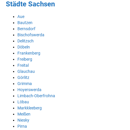
Städte Sachsen
Aue
Bautzen
Bernsdorf
Bischofswerda
Delitzsch
Döbeln
Frankenberg
Freiberg
Freital
Glauchau
Görlitz
Grimma
Hoyerswerda
Limbach-Oberfrohna
Löbau
Markkleeberg
Meißen
Niesky
Pirna