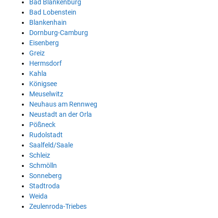
Bad Blankenburg
Bad Lobenstein
Blankenhain
Dornburg-Camburg
Eisenberg
Greiz
Hermsdorf
Kahla
Königsee
Meuselwitz
Neuhaus am Rennweg
Neustadt an der Orla
Pößneck
Rudolstadt
Saalfeld/Saale
Schleiz
Schmölln
Sonneberg
Stadtroda
Weida
Zeulenroda-Triebes