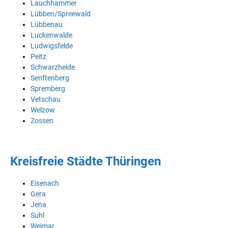
Lauchhammer
Lübben/Spreewald
Lübbenau
Luckenwalde
Ludwigsfelde
Peitz
Schwarzheide
Senftenberg
Spremberg
Vetschau
Welzow
Zossen
Kreisfreie Städte Thüringen
Eisenach
Gera
Jena
Suhl
Weimar