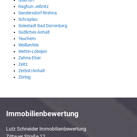
Querfurt
Raghun-Jeßnitz
Sandersdorf-Brehna
Schraplau
Solestadt Bad Dürrenberg
Südliches Anhalt
Teuchern
Weißenfels
Wettin-Löbejün
Zahna-Elser
Zeitz
Zerbst/Anhalt
Zörbig
Immobilienbewertung
Lutz Schneider Immobilienbewertung
Zittauer Straße 12