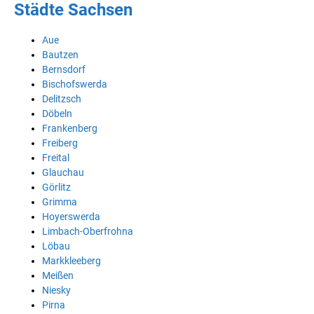
Städte Sachsen
Aue
Bautzen
Bernsdorf
Bischofswerda
Delitzsch
Döbeln
Frankenberg
Freiberg
Freital
Glauchau
Görlitz
Grimma
Hoyerswerda
Limbach-Oberfrohna
Löbau
Markkleeberg
Meißen
Niesky
Pirna