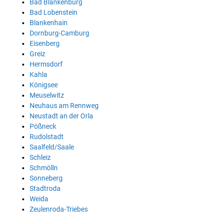
Bad Blankenburg
Bad Lobenstein
Blankenhain
Dornburg-Camburg
Eisenberg
Greiz
Hermsdorf
Kahla
Königsee
Meuselwitz
Neuhaus am Rennweg
Neustadt an der Orla
Pößneck
Rudolstadt
Saalfeld/Saale
Schleiz
Schmölln
Sonneberg
Stadtroda
Weida
Zeulenroda-Triebes