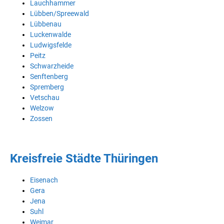
Lauchhammer
Lübben/Spreewald
Lübbenau
Luckenwalde
Ludwigsfelde
Peitz
Schwarzheide
Senftenberg
Spremberg
Vetschau
Welzow
Zossen
Kreisfreie Städte Thüringen
Eisenach
Gera
Jena
Suhl
Weimar