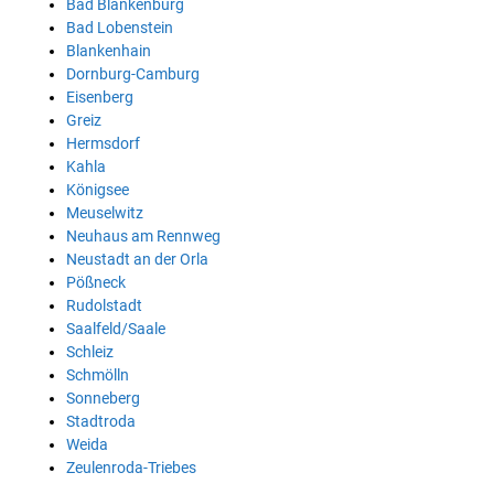
Bad Blankenburg
Bad Lobenstein
Blankenhain
Dornburg-Camburg
Eisenberg
Greiz
Hermsdorf
Kahla
Königsee
Meuselwitz
Neuhaus am Rennweg
Neustadt an der Orla
Pößneck
Rudolstadt
Saalfeld/Saale
Schleiz
Schmölln
Sonneberg
Stadtroda
Weida
Zeulenroda-Triebes