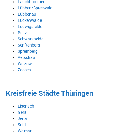
Lauchhammer
Lübben/Spreewald
Lübbenau
Luckenwalde
Ludwigsfelde
Peitz
Schwarzheide
Senftenberg
Spremberg
Vetschau
Welzow
Zossen
Kreisfreie Städte Thüringen
Eisenach
Gera
Jena
Suhl
Weimar