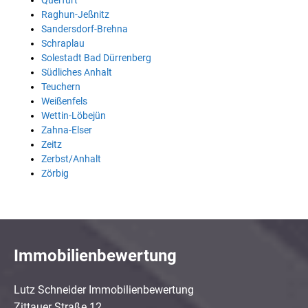
Querfurt
Raghun-Jeßnitz
Sandersdorf-Brehna
Schraplau
Solestadt Bad Dürrenberg
Südliches Anhalt
Teuchern
Weißenfels
Wettin-Löbejün
Zahna-Elser
Zeitz
Zerbst/Anhalt
Zörbig
Immobilienbewertung
Lutz Schneider Immobilienbewertung
Zittauer Straße 12