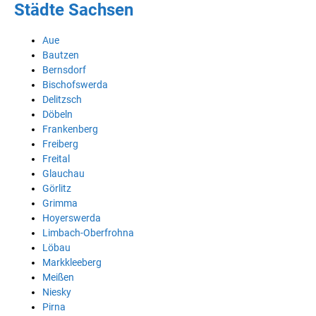
Städte Sachsen
Aue
Bautzen
Bernsdorf
Bischofswerda
Delitzsch
Döbeln
Frankenberg
Freiberg
Freital
Glauchau
Görlitz
Grimma
Hoyerswerda
Limbach-Oberfrohna
Löbau
Markkleeberg
Meißen
Niesky
Pirna