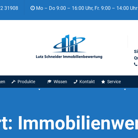
92 31908
Mo – Do 9:00 – 16:00 Uhr, Fr. 9:00 – 14:00 Uhr
S
Qu
gen
Produkte
Wissen
Kontakt
Service
t:
Immobilienwer