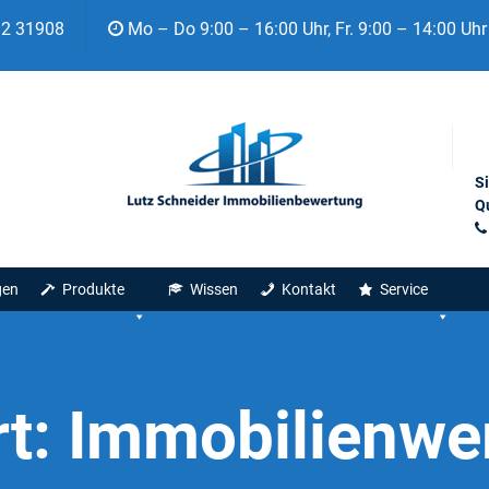
92 31908
Mo – Do 9:00 – 16:00 Uhr, Fr. 9:00 – 14:00 Uhr
S
Qu
gen
Produkte
Wissen
Kontakt
Service
rt:
Immobilienwer