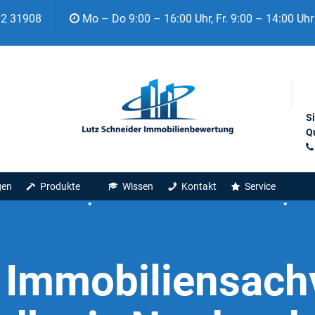
92 31908
Mo – Do 9:00 – 16:00 Uhr, Fr. 9:00 – 14:00 Uhr
S
Qu
gen
Produkte
Wissen
Kontakt
Service
:
Immobiliensach