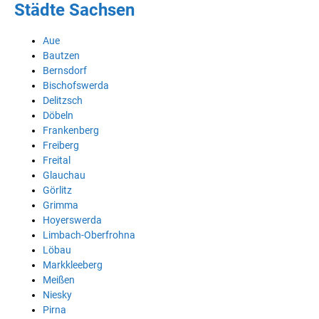
Städte Sachsen
Aue
Bautzen
Bernsdorf
Bischofswerda
Delitzsch
Döbeln
Frankenberg
Freiberg
Freital
Glauchau
Görlitz
Grimma
Hoyerswerda
Limbach-Oberfrohna
Löbau
Markkleeberg
Meißen
Niesky
Pirna