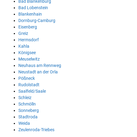
Bad Blankenburg
Bad Lobenstein
Blankenhain
Dornburg-Camburg
Eisenberg
Greiz
Hermsdorf
Kahla
Königsee
Meuselwitz
Neuhaus am Rennweg
Neustadt an der Orla
Pößneck
Rudolstadt
Saalfeld/Saale
Schleiz
Schmölln
Sonneberg
Stadtroda
Weida
Zeulenroda-Triebes