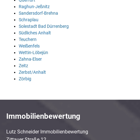
Querfurt
Raghun-Jeßnitz
Sandersdorf-Brehna
Schraplau
Solestadt Bad Dürrenberg
Südliches Anhalt
Teuchern
Weißenfels
Wettin-Löbejün
Zahna-Elser
Zeitz
Zerbst/Anhalt
Zörbig
Immobilienbewertung
Lutz Schneider Immobilienbewertung
Zittauer Straße 12