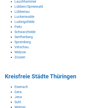
Lauchhammer
Lübben/Spreewald
Lübbenau
Luckenwalde
Ludwigsfelde
Peitz
Schwarzheide
Senftenberg
Spremberg
Vetschau
Welzow
Zossen
Kreisfreie Städte Thüringen
Eisenach
Gera
Jena
Suhl
Weimar