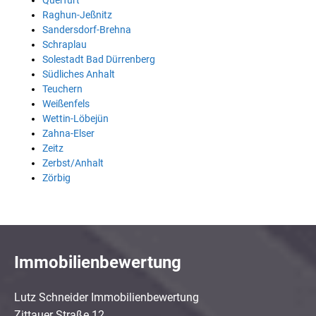
Querfurt
Raghun-Jeßnitz
Sandersdorf-Brehna
Schraplau
Solestadt Bad Dürrenberg
Südliches Anhalt
Teuchern
Weißenfels
Wettin-Löbejün
Zahna-Elser
Zeitz
Zerbst/Anhalt
Zörbig
Immobilienbewertung
Lutz Schneider Immobilienbewertung
Zittauer Straße 12