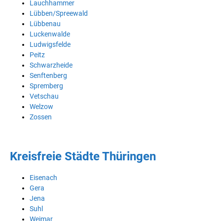
Lauchhammer
Lübben/Spreewald
Lübbenau
Luckenwalde
Ludwigsfelde
Peitz
Schwarzheide
Senftenberg
Spremberg
Vetschau
Welzow
Zossen
Kreisfreie Städte Thüringen
Eisenach
Gera
Jena
Suhl
Weimar