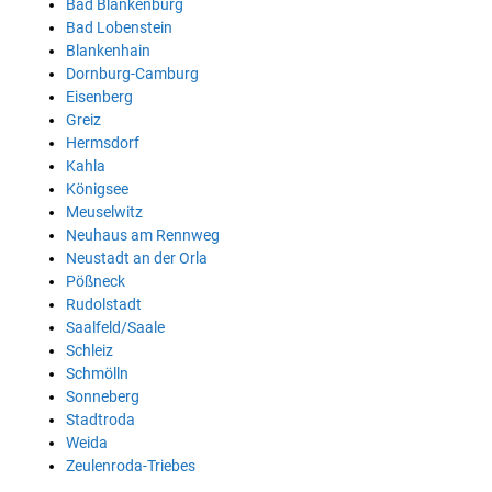
Bad Blankenburg
Bad Lobenstein
Blankenhain
Dornburg-Camburg
Eisenberg
Greiz
Hermsdorf
Kahla
Königsee
Meuselwitz
Neuhaus am Rennweg
Neustadt an der Orla
Pößneck
Rudolstadt
Saalfeld/Saale
Schleiz
Schmölln
Sonneberg
Stadtroda
Weida
Zeulenroda-Triebes