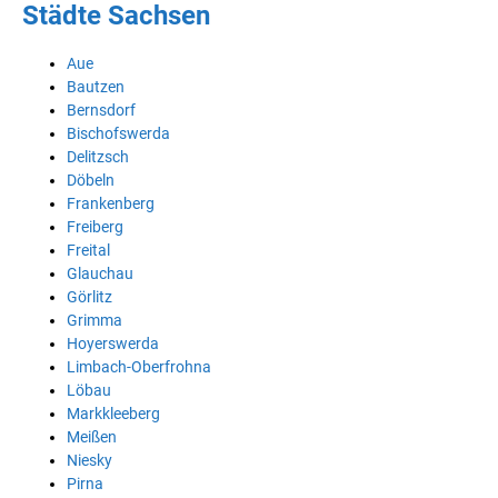
Städte Sachsen
Aue
Bautzen
Bernsdorf
Bischofswerda
Delitzsch
Döbeln
Frankenberg
Freiberg
Freital
Glauchau
Görlitz
Grimma
Hoyerswerda
Limbach-Oberfrohna
Löbau
Markkleeberg
Meißen
Niesky
Pirna