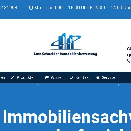
92 31908
Mo – Do 9:00 – 16:00 Uhr, Fr. 9:00 – 14:00 Uhr
S
Qu
gen
Produkte
Wissen
Kontakt
Service
:
Immobiliensach