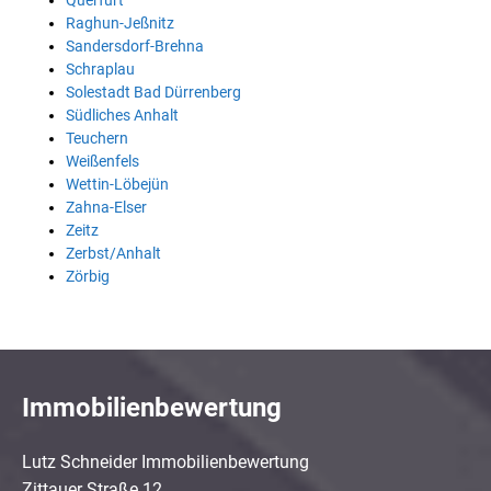
Querfurt
Raghun-Jeßnitz
Sandersdorf-Brehna
Schraplau
Solestadt Bad Dürrenberg
Südliches Anhalt
Teuchern
Weißenfels
Wettin-Löbejün
Zahna-Elser
Zeitz
Zerbst/Anhalt
Zörbig
Immobilienbewertung
Lutz Schneider Immobilienbewertung
Zittauer Straße 12