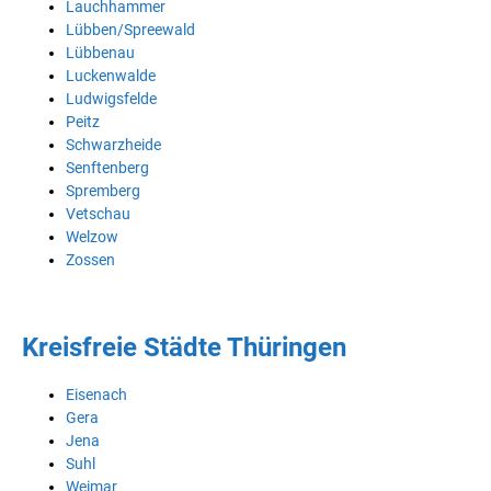
Lauchhammer
Lübben/Spreewald
Lübbenau
Luckenwalde
Ludwigsfelde
Peitz
Schwarzheide
Senftenberg
Spremberg
Vetschau
Welzow
Zossen
Kreisfreie Städte Thüringen
Eisenach
Gera
Jena
Suhl
Weimar