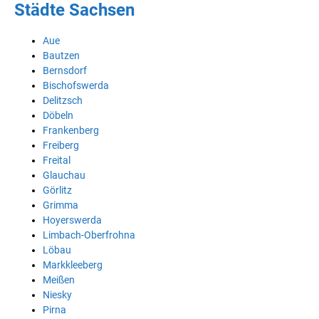
Städte Sachsen
Aue
Bautzen
Bernsdorf
Bischofswerda
Delitzsch
Döbeln
Frankenberg
Freiberg
Freital
Glauchau
Görlitz
Grimma
Hoyerswerda
Limbach-Oberfrohna
Löbau
Markkleeberg
Meißen
Niesky
Pirna