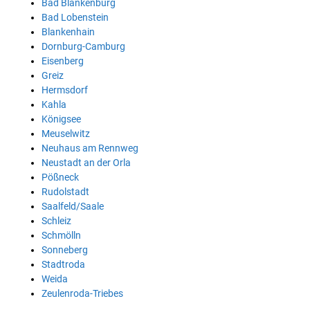
Bad Blankenburg
Bad Lobenstein
Blankenhain
Dornburg-Camburg
Eisenberg
Greiz
Hermsdorf
Kahla
Königsee
Meuselwitz
Neuhaus am Rennweg
Neustadt an der Orla
Pößneck
Rudolstadt
Saalfeld/Saale
Schleiz
Schmölln
Sonneberg
Stadtroda
Weida
Zeulenroda-Triebes