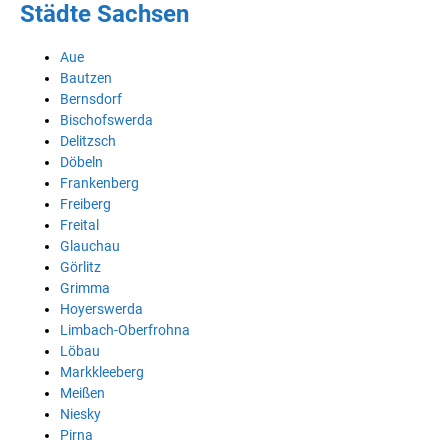
Städte Sachsen
Aue
Bautzen
Bernsdorf
Bischofswerda
Delitzsch
Döbeln
Frankenberg
Freiberg
Freital
Glauchau
Görlitz
Grimma
Hoyerswerda
Limbach-Oberfrohna
Löbau
Markkleeberg
Meißen
Niesky
Pirna