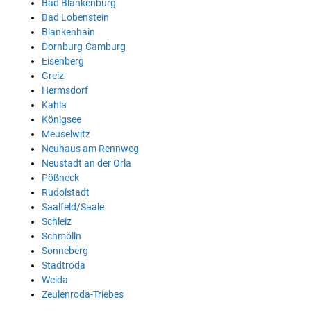
Bad Blankenburg
Bad Lobenstein
Blankenhain
Dornburg-Camburg
Eisenberg
Greiz
Hermsdorf
Kahla
Königsee
Meuselwitz
Neuhaus am Rennweg
Neustadt an der Orla
Pößneck
Rudolstadt
Saalfeld/Saale
Schleiz
Schmölln
Sonneberg
Stadtroda
Weida
Zeulenroda-Triebes