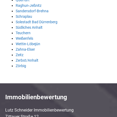
Querfurt
Raghun-Jeßnitz
Sandersdorf-Brehna
Schraplau
Solestadt Bad Dürrenberg
Südliches Anhalt
Teuchern
Weißenfels
Wettin-Löbejün
Zahna-Elser
Zeitz
Zerbst/Anhalt
Zörbig
Immobilienbewertung
Lutz Schneider Immobilienbewertung
Zittauer Straße 12