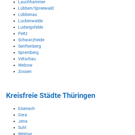
Lauchhammer
Lübben/Spreewald
Lübbenau
Luckenwalde
Ludwigsfelde
Peitz
Schwarzheide
Senftenberg
Spremberg
Vetschau
Welzow
Zossen
Kreisfreie Städte Thüringen
Eisenach
Gera
Jena
Suhl
Weimar