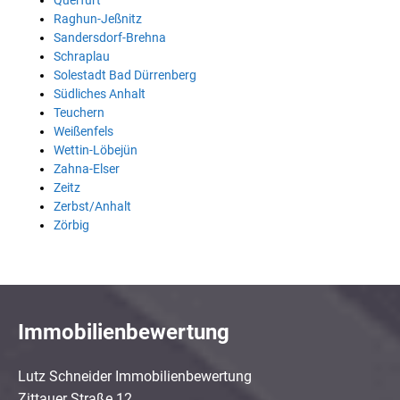
Querfurt
Raghun-Jeßnitz
Sandersdorf-Brehna
Schraplau
Solestadt Bad Dürrenberg
Südliches Anhalt
Teuchern
Weißenfels
Wettin-Löbejün
Zahna-Elser
Zeitz
Zerbst/Anhalt
Zörbig
Immobilienbewertung
Lutz Schneider Immobilienbewertung
Zittauer Straße 12