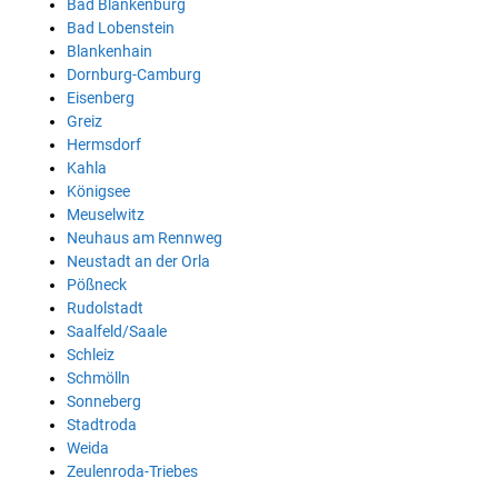
Bad Blankenburg
Bad Lobenstein
Blankenhain
Dornburg-Camburg
Eisenberg
Greiz
Hermsdorf
Kahla
Königsee
Meuselwitz
Neuhaus am Rennweg
Neustadt an der Orla
Pößneck
Rudolstadt
Saalfeld/Saale
Schleiz
Schmölln
Sonneberg
Stadtroda
Weida
Zeulenroda-Triebes