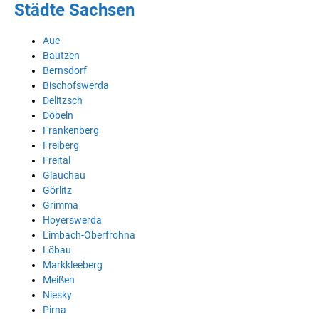
Städte Sachsen
Aue
Bautzen
Bernsdorf
Bischofswerda
Delitzsch
Döbeln
Frankenberg
Freiberg
Freital
Glauchau
Görlitz
Grimma
Hoyerswerda
Limbach-Oberfrohna
Löbau
Markkleeberg
Meißen
Niesky
Pirna