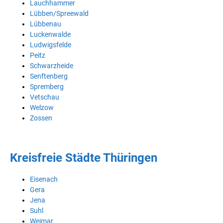
Lauchhammer
Lübben/Spreewald
Lübbenau
Luckenwalde
Ludwigsfelde
Peitz
Schwarzheide
Senftenberg
Spremberg
Vetschau
Welzow
Zossen
Kreisfreie Städte Thüringen
Eisenach
Gera
Jena
Suhl
Weimar