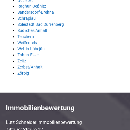
Querfurt
Raghun-Jeßnitz
Sandersdorf-Brehna
Schraplau
Solestadt Bad Dürrenberg
Südliches Anhalt
Teuchern
Weißenfels
Wettin-Löbejün
Zahna-Elser
Zeitz
Zerbst/Anhalt
Zörbig
Immobilienbewertung
Lutz Schneider Immobilienbewertung
Zittauer Straße 12