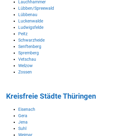
Lauchhammer
Lübben/Spreewald
Lübbenau
Luckenwalde
Ludwigsfelde
Peitz
Schwarzheide
Senftenberg
Spremberg
Vetschau
Welzow
Zossen
Kreisfreie Städte Thüringen
Eisenach
Gera
Jena
Suhl
Weimar