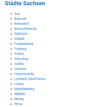
Städte Sachsen
Aue
Bautzen
Bernsdorf
Bischofswerda
Delitzsch
Döbeln
Frankenberg
Freiberg
Freital
Glauchau
Görlitz
Grimma
Hoyerswerda
Limbach-Oberfrohna
Löbau
Markkleeberg
Meißen
Niesky
Pirna