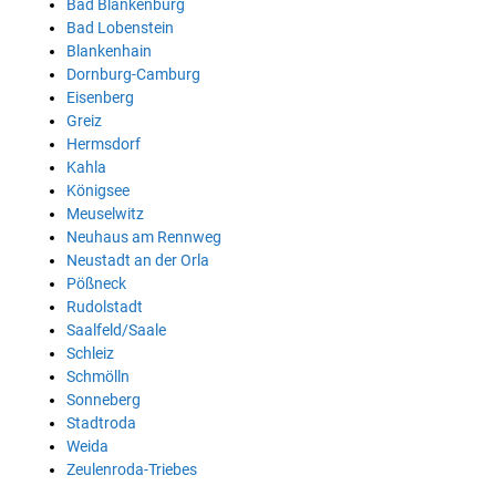
Bad Blankenburg
Bad Lobenstein
Blankenhain
Dornburg-Camburg
Eisenberg
Greiz
Hermsdorf
Kahla
Königsee
Meuselwitz
Neuhaus am Rennweg
Neustadt an der Orla
Pößneck
Rudolstadt
Saalfeld/Saale
Schleiz
Schmölln
Sonneberg
Stadtroda
Weida
Zeulenroda-Triebes