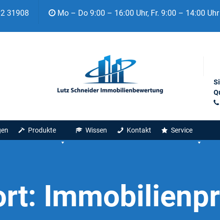
92 31908
Mo – Do 9:00 – 16:00 Uhr, Fr. 9:00 – 14:00 Uhr
S
Qu
gen
Produkte
Wissen
Kontakt
Service
rt:
Immobilienpr