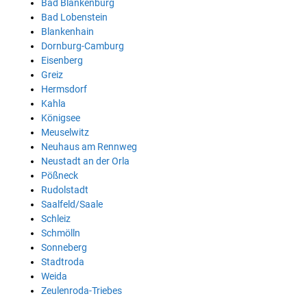
Bad Blankenburg
Bad Lobenstein
Blankenhain
Dornburg-Camburg
Eisenberg
Greiz
Hermsdorf
Kahla
Königsee
Meuselwitz
Neuhaus am Rennweg
Neustadt an der Orla
Pößneck
Rudolstadt
Saalfeld/Saale
Schleiz
Schmölln
Sonneberg
Stadtroda
Weida
Zeulenroda-Triebes