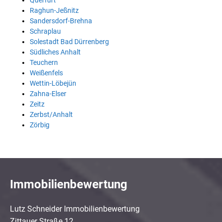
Querfurt
Raghun-Jeßnitz
Sandersdorf-Brehna
Schraplau
Solestadt Bad Dürrenberg
Südliches Anhalt
Teuchern
Weißenfels
Wettin-Löbejün
Zahna-Elser
Zeitz
Zerbst/Anhalt
Zörbig
Immobilienbewertung
Lutz Schneider Immobilienbewertung
Zittauer Straße 12