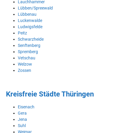
Lauchhammer
Lübben/Spreewald
Lübbenau
Luckenwalde
Ludwigsfelde
Peitz
Schwarzheide
Senftenberg
Spremberg
Vetschau
Welzow
Zossen
Kreisfreie Städte Thüringen
Eisenach
Gera
Jena
Suhl
Weimar