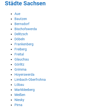
Städte Sachsen
Aue
Bautzen
Bernsdorf
Bischofswerda
Delitzsch
Döbeln
Frankenberg
Freiberg
Freital
Glauchau
Görlitz
Grimma
Hoyerswerda
Limbach-Oberfrohna
Löbau
Markkleeberg
Meißen
Niesky
Pirna