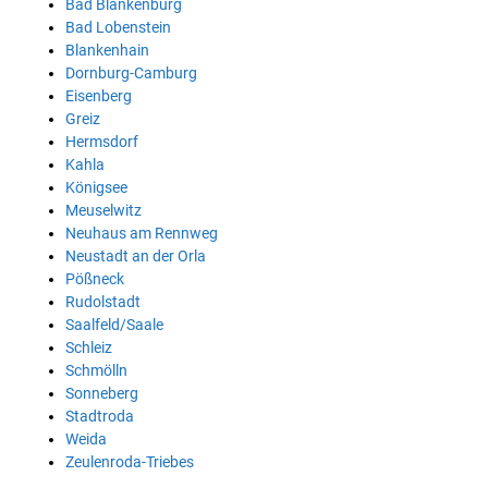
Bad Blankenburg
Bad Lobenstein
Blankenhain
Dornburg-Camburg
Eisenberg
Greiz
Hermsdorf
Kahla
Königsee
Meuselwitz
Neuhaus am Rennweg
Neustadt an der Orla
Pößneck
Rudolstadt
Saalfeld/Saale
Schleiz
Schmölln
Sonneberg
Stadtroda
Weida
Zeulenroda-Triebes