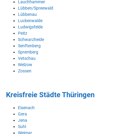
Lauchhammer
Lübben/Spreewald
Lübbenau
Luckenwalde
Ludwigsfelde
Peitz
Schwarzheide
Senftenberg
Spremberg
Vetschau
Welzow
Zossen
Kreisfreie Städte Thüringen
Eisenach
Gera
Jena
Suhl
Weimar