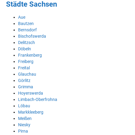
Städte Sachsen
Aue
Bautzen
Bernsdorf
Bischofswerda
Delitzsch
Döbeln
Frankenberg
Freiberg
Freital
Glauchau
Görlitz
Grimma
Hoyerswerda
Limbach-Oberfrohna
Löbau
Markkleeberg
Meißen
Niesky
Pirna