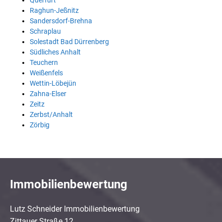
Querfurt
Raghun-Jeßnitz
Sandersdorf-Brehna
Schraplau
Solestadt Bad Dürrenberg
Südliches Anhalt
Teuchern
Weißenfels
Wettin-Löbejün
Zahna-Elser
Zeitz
Zerbst/Anhalt
Zörbig
Immobilienbewertung
Lutz Schneider Immobilienbewertung
Zittauer Straße 12