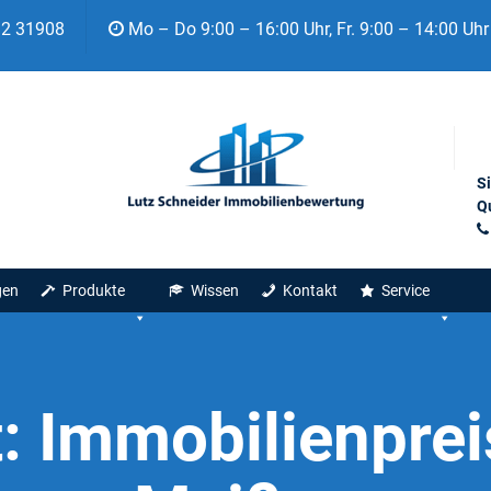
92 31908
Mo – Do 9:00 – 16:00 Uhr, Fr. 9:00 – 14:00 Uhr
S
Qu
gen
Produkte
Wissen
Kontakt
Service
t:
Immobilienprei