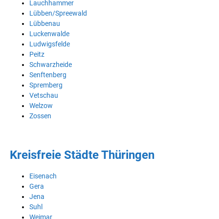
Lauchhammer
Lübben/Spreewald
Lübbenau
Luckenwalde
Ludwigsfelde
Peitz
Schwarzheide
Senftenberg
Spremberg
Vetschau
Welzow
Zossen
Kreisfreie Städte Thüringen
Eisenach
Gera
Jena
Suhl
Weimar