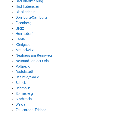
Bad Blankenburg
Bad Lobenstein
Blankenhain
Dornburg-Camburg
Eisenberg
Greiz
Hermsdorf
Kahla
Königsee
Meuselwitz
Neuhaus am Rennweg
Neustadt an der Orla
Pößneck
Rudolstadt
Saalfeld/Saale
Schleiz
Schmölln
Sonneberg
Stadtroda
Weida
Zeulenroda-Triebes