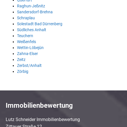
Querfurt
Raghun-Jeßnitz
Sandersdorf-Brehna
Schraplau
Solestadt Bad Dürrenberg
Südliches Anhalt
Teuchern
Weißenfels
Wettin-Löbejün
Zahna-Elser
Zeitz
Zerbst/Anhalt
Zörbig
Immobilienbewertung
Lutz Schneider Immobilienbewertung
Zittauer Straße 12