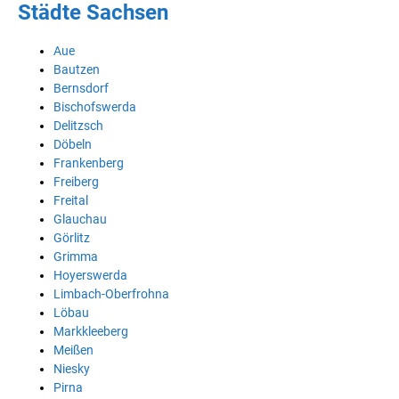
Städte Sachsen
Aue
Bautzen
Bernsdorf
Bischofswerda
Delitzsch
Döbeln
Frankenberg
Freiberg
Freital
Glauchau
Görlitz
Grimma
Hoyerswerda
Limbach-Oberfrohna
Löbau
Markkleeberg
Meißen
Niesky
Pirna