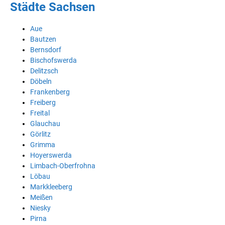
Städte Sachsen
Aue
Bautzen
Bernsdorf
Bischofswerda
Delitzsch
Döbeln
Frankenberg
Freiberg
Freital
Glauchau
Görlitz
Grimma
Hoyerswerda
Limbach-Oberfrohna
Löbau
Markkleeberg
Meißen
Niesky
Pirna