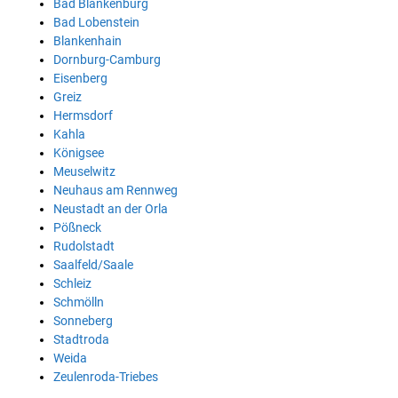
Bad Blankenburg
Bad Lobenstein
Blankenhain
Dornburg-Camburg
Eisenberg
Greiz
Hermsdorf
Kahla
Königsee
Meuselwitz
Neuhaus am Rennweg
Neustadt an der Orla
Pößneck
Rudolstadt
Saalfeld/Saale
Schleiz
Schmölln
Sonneberg
Stadtroda
Weida
Zeulenroda-Triebes