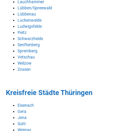
Lauchhammer
Lübben/Spreewald
Lübbenau
Luckenwalde
Ludwigsfelde
Peitz
Schwarzheide
Senftenberg
Spremberg
Vetschau
Welzow
Zossen
Kreisfreie Städte Thüringen
Eisenach
Gera
Jena
Suhl
Weimar