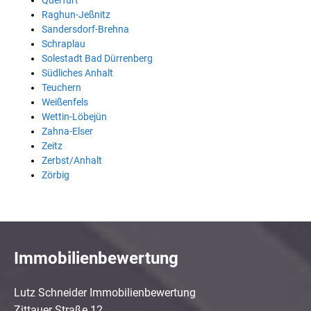
Querfurt
Raghun-Jeßnitz
Sandersdorf-Brehna
Schraplau
Solestadt Bad Dürrenberg
Südliches Anhalt
Teuchern
Weißenfels
Wettin-Löbejün
Zahna-Elser
Zeitz
Zerbst/Anhalt
Zörbig
Immobilienbewertung
Lutz Schneider Immobilienbewertung
Zittauer Straße 12