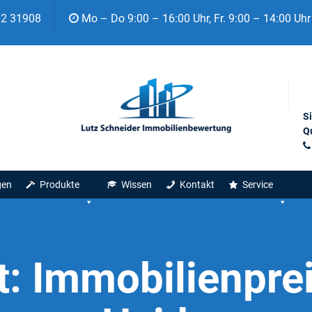
92 31908
Mo – Do 9:00 – 16:00 Uhr, Fr. 9:00 – 14:00 Uhr
S
Qu
gen
Produkte
Wissen
Kontakt
Service
t:
Immobilienpre