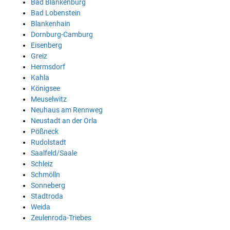
Bad Blankenburg
Bad Lobenstein
Blankenhain
Dornburg-Camburg
Eisenberg
Greiz
Hermsdorf
Kahla
Königsee
Meuselwitz
Neuhaus am Rennweg
Neustadt an der Orla
Pößneck
Rudolstadt
Saalfeld/Saale
Schleiz
Schmölln
Sonneberg
Stadtroda
Weida
Zeulenroda-Triebes