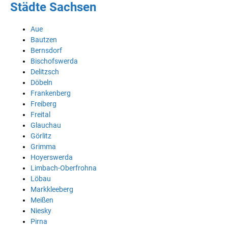
Städte Sachsen
Aue
Bautzen
Bernsdorf
Bischofswerda
Delitzsch
Döbeln
Frankenberg
Freiberg
Freital
Glauchau
Görlitz
Grimma
Hoyerswerda
Limbach-Oberfrohna
Löbau
Markkleeberg
Meißen
Niesky
Pirna