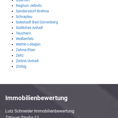
Querfurt
Raghun-Jeßnitz
Sandersdorf-Brehna
Schraplau
Solestadt Bad Dürrenberg
Südliches Anhalt
Teuchern
Weißenfels
Wettin-Löbejün
Zahna-Elser
Zeitz
Zerbst/Anhalt
Zörbig
Immobilienbewertung
Lutz Schneider Immobilienbewertung
Zittauer Straße 12