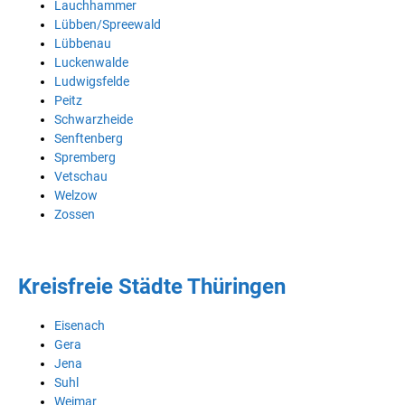
Lauchhammer
Lübben/Spreewald
Lübbenau
Luckenwalde
Ludwigsfelde
Peitz
Schwarzheide
Senftenberg
Spremberg
Vetschau
Welzow
Zossen
Kreisfreie Städte Thüringen
Eisenach
Gera
Jena
Suhl
Weimar