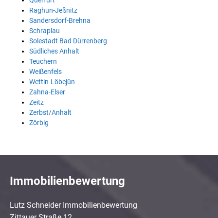
Querfurt
Raghun-Jeßnitz
Sandersdorf-Brehna
Schraplau
Solestadt Bad Dürrenberg
Südliches Anhalt
Teuchern
Weißenfels
Wettin-Löbejün
Zahna-Elser
Zeitz
Zerbst/Anhalt
Zörbig
Immobilienbewertung
Lutz Schneider Immobilienbewertung
Zittauer Straße 12