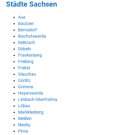
Städte Sachsen
Aue
Bautzen
Bernsdorf
Bischofswerda
Delitzsch
Döbeln
Frankenberg
Freiberg
Freital
Glauchau
Görlitz
Grimma
Hoyerswerda
Limbach-Oberfrohna
Löbau
Markkleeberg
Meißen
Niesky
Pirna