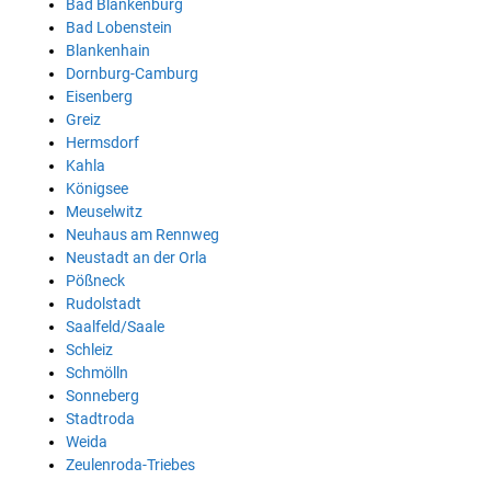
Bad Blankenburg
Bad Lobenstein
Blankenhain
Dornburg-Camburg
Eisenberg
Greiz
Hermsdorf
Kahla
Königsee
Meuselwitz
Neuhaus am Rennweg
Neustadt an der Orla
Pößneck
Rudolstadt
Saalfeld/Saale
Schleiz
Schmölln
Sonneberg
Stadtroda
Weida
Zeulenroda-Triebes