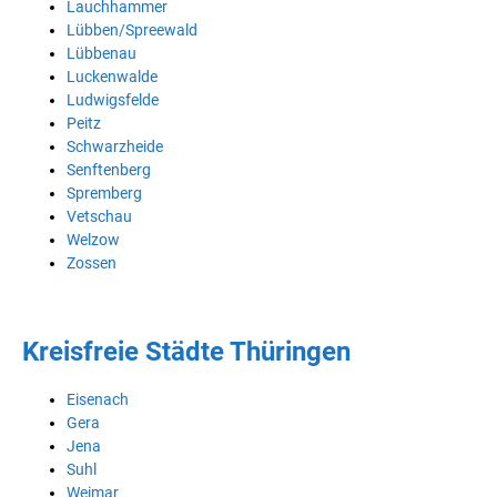
Lauchhammer
Lübben/Spreewald
Lübbenau
Luckenwalde
Ludwigsfelde
Peitz
Schwarzheide
Senftenberg
Spremberg
Vetschau
Welzow
Zossen
Kreisfreie Städte Thüringen
Eisenach
Gera
Jena
Suhl
Weimar