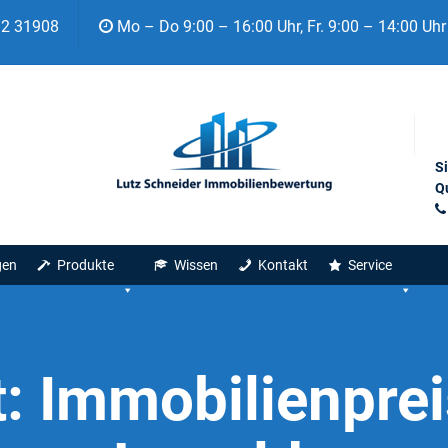
92 31908
Mo – Do 9:00 – 16:00 Uhr, Fr. 9:00 – 14:00 Uhr
S
Qu
gen
Produkte
Wissen
Kontakt
Service
t:
Immobilienpre