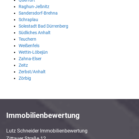
Querfurt
Raghun-Jeßnitz
Sandersdorf-Brehna
Schraplau
Solestadt Bad Dürrenberg
Südliches Anhalt
Teuchern
Weißenfels
Wettin-Löbejün
Zahna-Elser
Zeitz
Zerbst/Anhalt
Zörbig
Immobilienbewertung
Lutz Schneider Immobilienbewertung
Zittauer Straße 12