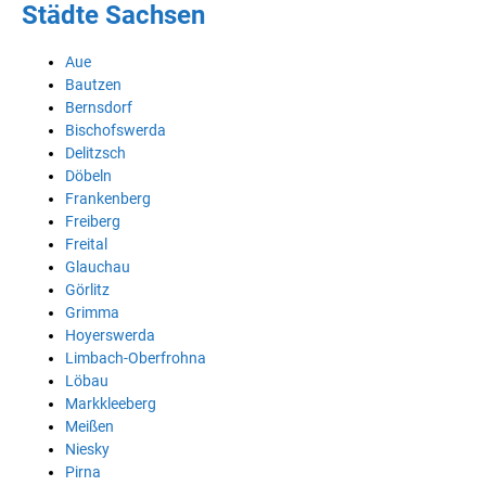
Städte Sachsen
Aue
Bautzen
Bernsdorf
Bischofswerda
Delitzsch
Döbeln
Frankenberg
Freiberg
Freital
Glauchau
Görlitz
Grimma
Hoyerswerda
Limbach-Oberfrohna
Löbau
Markkleeberg
Meißen
Niesky
Pirna