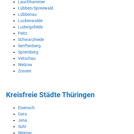
Lauchhammer
Lübben/Spreewald
Lübbenau
Luckenwalde
Ludwigsfelde
Peitz
Schwarzheide
Senftenberg
Spremberg
Vetschau
Welzow
Zossen
Kreisfreie Städte Thüringen
Eisenach
Gera
Jena
Suhl
Weimar