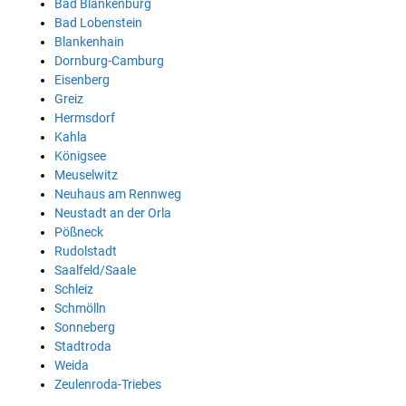
Bad Blankenburg
Bad Lobenstein
Blankenhain
Dornburg-Camburg
Eisenberg
Greiz
Hermsdorf
Kahla
Königsee
Meuselwitz
Neuhaus am Rennweg
Neustadt an der Orla
Pößneck
Rudolstadt
Saalfeld/Saale
Schleiz
Schmölln
Sonneberg
Stadtroda
Weida
Zeulenroda-Triebes