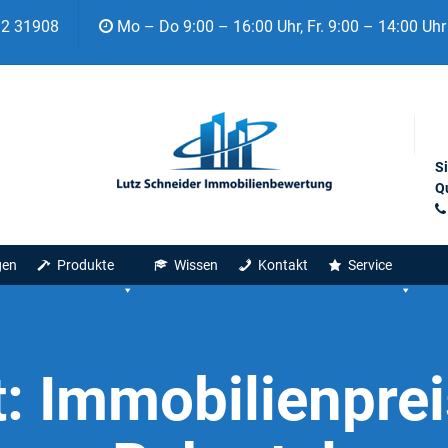
92 31908
Mo – Do 9:00 – 16:00 Uhr, Fr. 9:00 – 14:00 Uhr
S
Qu
gen
Produkte
Wissen
Kontakt
Service
t:
Immobilienpre