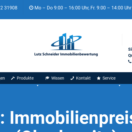
92 31908
Mo – Do 9:00 – 16:00 Uhr, Fr. 9:00 – 14:00 Uhr
S
Qu
gen
Produkte
Wissen
Kontakt
Service
t:
Immobilienprei