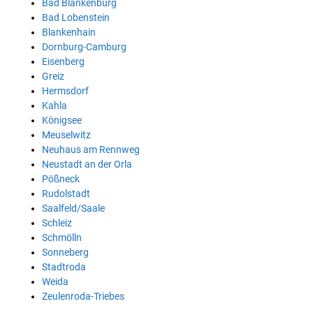
Bad Blankenburg
Bad Lobenstein
Blankenhain
Dornburg-Camburg
Eisenberg
Greiz
Hermsdorf
Kahla
Königsee
Meuselwitz
Neuhaus am Rennweg
Neustadt an der Orla
Pößneck
Rudolstadt
Saalfeld/Saale
Schleiz
Schmölln
Sonneberg
Stadtroda
Weida
Zeulenroda-Triebes