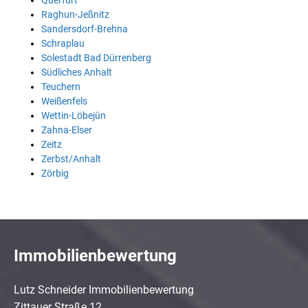
Querfurt
Raghun-Jeßnitz
Sandersdorf-Brehna
Schraplau
Solestadt Bad Dürrenberg
Südliches Anhalt
Teuchern
Weißenfels
Wettin-Löbejün
Zahna-Elser
Zeitz
Zerbst/Anhalt
Zörbig
Immobilienbewertung
Lutz Schneider Immobilienbewertung
Zittauer Straße 12