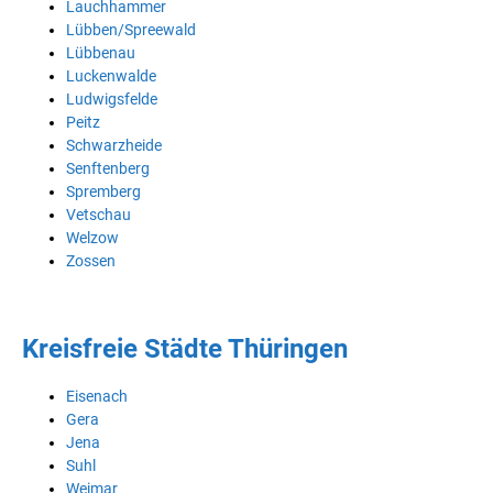
Lauchhammer
Lübben/Spreewald
Lübbenau
Luckenwalde
Ludwigsfelde
Peitz
Schwarzheide
Senftenberg
Spremberg
Vetschau
Welzow
Zossen
Kreisfreie Städte Thüringen
Eisenach
Gera
Jena
Suhl
Weimar