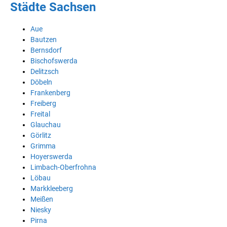
Städte Sachsen
Aue
Bautzen
Bernsdorf
Bischofswerda
Delitzsch
Döbeln
Frankenberg
Freiberg
Freital
Glauchau
Görlitz
Grimma
Hoyerswerda
Limbach-Oberfrohna
Löbau
Markkleeberg
Meißen
Niesky
Pirna