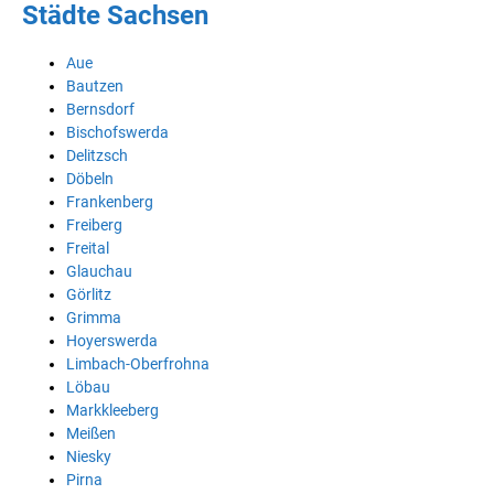
Städte Sachsen
Aue
Bautzen
Bernsdorf
Bischofswerda
Delitzsch
Döbeln
Frankenberg
Freiberg
Freital
Glauchau
Görlitz
Grimma
Hoyerswerda
Limbach-Oberfrohna
Löbau
Markkleeberg
Meißen
Niesky
Pirna