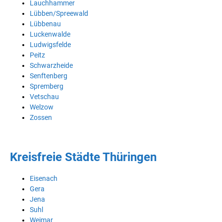
Lauchhammer
Lübben/Spreewald
Lübbenau
Luckenwalde
Ludwigsfelde
Peitz
Schwarzheide
Senftenberg
Spremberg
Vetschau
Welzow
Zossen
Kreisfreie Städte Thüringen
Eisenach
Gera
Jena
Suhl
Weimar