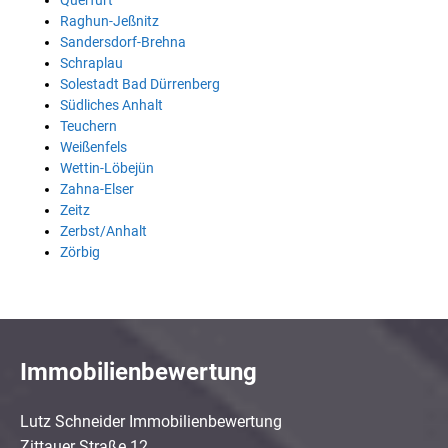
Querfurt
Raghun-Jeßnitz
Sandersdorf-Brehna
Schraplau
Solestadt Bad Dürrenberg
Südliches Anhalt
Teuchern
Weißenfels
Wettin-Löbejün
Zahna-Elser
Zeitz
Zerbst/Anhalt
Zörbig
Immobilienbewertung
Lutz Schneider Immobilienbewertung
Zittauer Straße 12