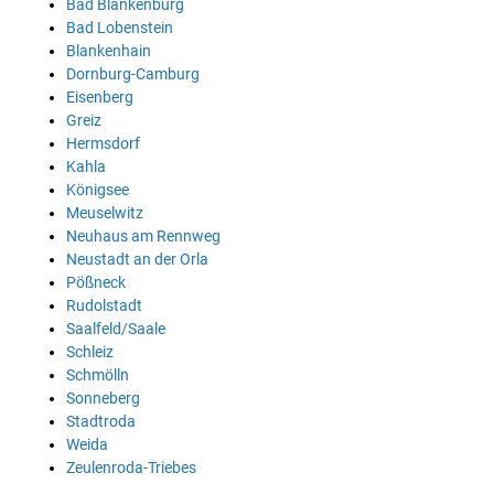
Bad Blankenburg
Bad Lobenstein
Blankenhain
Dornburg-Camburg
Eisenberg
Greiz
Hermsdorf
Kahla
Königsee
Meuselwitz
Neuhaus am Rennweg
Neustadt an der Orla
Pößneck
Rudolstadt
Saalfeld/Saale
Schleiz
Schmölln
Sonneberg
Stadtroda
Weida
Zeulenroda-Triebes