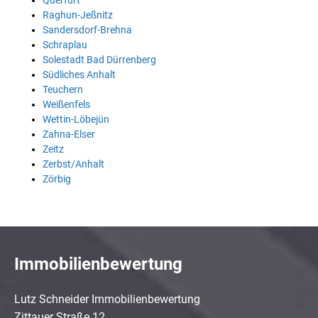
Querfurt
Raghun-Jeßnitz
Sandersdorf-Brehna
Schraplau
Solestadt Bad Dürrenberg
Südliches Anhalt
Teuchern
Weißenfels
Wettin-Löbejün
Zahna-Elser
Zeitz
Zerbst/Anhalt
Zörbig
Immobilienbewertung
Lutz Schneider Immobilienbewertung
Zittauer Straße 12