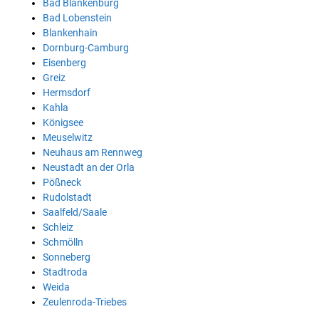
Bad Blankenburg
Bad Lobenstein
Blankenhain
Dornburg-Camburg
Eisenberg
Greiz
Hermsdorf
Kahla
Königsee
Meuselwitz
Neuhaus am Rennweg
Neustadt an der Orla
Pößneck
Rudolstadt
Saalfeld/Saale
Schleiz
Schmölln
Sonneberg
Stadtroda
Weida
Zeulenroda-Triebes