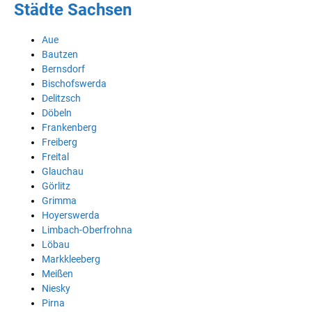
Städte Sachsen
Aue
Bautzen
Bernsdorf
Bischofswerda
Delitzsch
Döbeln
Frankenberg
Freiberg
Freital
Glauchau
Görlitz
Grimma
Hoyerswerda
Limbach-Oberfrohna
Löbau
Markkleeberg
Meißen
Niesky
Pirna