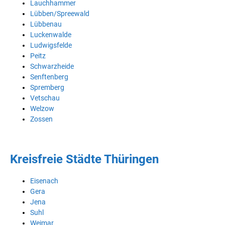
Lauchhammer
Lübben/Spreewald
Lübbenau
Luckenwalde
Ludwigsfelde
Peitz
Schwarzheide
Senftenberg
Spremberg
Vetschau
Welzow
Zossen
Kreisfreie Städte Thüringen
Eisenach
Gera
Jena
Suhl
Weimar