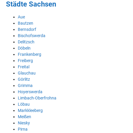
Städte Sachsen
Aue
Bautzen
Bernsdorf
Bischofswerda
Delitzsch
Döbeln
Frankenberg
Freiberg
Freital
Glauchau
Görlitz
Grimma
Hoyerswerda
Limbach-Oberfrohna
Löbau
Markkleeberg
Meißen
Niesky
Pirna