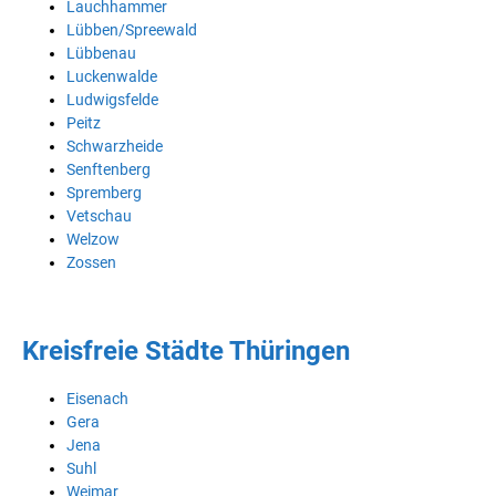
Lauchhammer
Lübben/Spreewald
Lübbenau
Luckenwalde
Ludwigsfelde
Peitz
Schwarzheide
Senftenberg
Spremberg
Vetschau
Welzow
Zossen
Kreisfreie Städte Thüringen
Eisenach
Gera
Jena
Suhl
Weimar