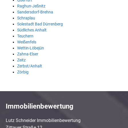
Querfurt
Raghun-Jeßnitz
Sandersdorf-Brehna
Schraplau
Solestadt Bad Dürrenberg
Südliches Anhalt
Teuchern
Weißenfels
Wettin-Löbejün
Zahna-Elser
Zeitz
Zerbst/Anhalt
Zörbig
Immobilienbewertung
Lutz Schneider Immobilienbewertung
Zittauer Straße 12