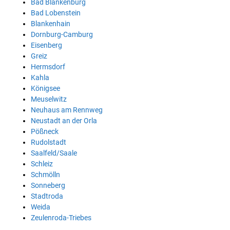
Bad Blankenburg
Bad Lobenstein
Blankenhain
Dornburg-Camburg
Eisenberg
Greiz
Hermsdorf
Kahla
Königsee
Meuselwitz
Neuhaus am Rennweg
Neustadt an der Orla
Pößneck
Rudolstadt
Saalfeld/Saale
Schleiz
Schmölln
Sonneberg
Stadtroda
Weida
Zeulenroda-Triebes