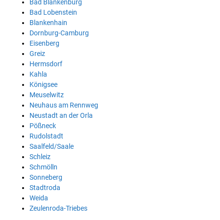
Bad Blankenburg
Bad Lobenstein
Blankenhain
Dornburg-Camburg
Eisenberg
Greiz
Hermsdorf
Kahla
Königsee
Meuselwitz
Neuhaus am Rennweg
Neustadt an der Orla
Pößneck
Rudolstadt
Saalfeld/Saale
Schleiz
Schmölln
Sonneberg
Stadtroda
Weida
Zeulenroda-Triebes