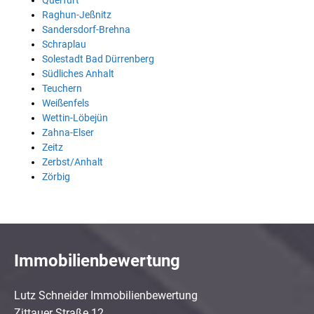
Querfurt
Raghun-Jeßnitz
Sandersdorf-Brehna
Schraplau
Solestadt Bad Dürrenberg
Südliches Anhalt
Teuchern
Weißenfels
Wettin-Löbejün
Zahna-Elser
Zeitz
Zerbst/Anhalt
Zörbig
Immobilienbewertung
Lutz Schneider Immobilienbewertung
Zittauer Straße 12