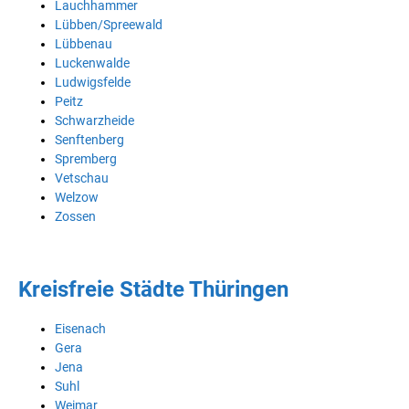
Lauchhammer
Lübben/Spreewald
Lübbenau
Luckenwalde
Ludwigsfelde
Peitz
Schwarzheide
Senftenberg
Spremberg
Vetschau
Welzow
Zossen
Kreisfreie Städte Thüringen
Eisenach
Gera
Jena
Suhl
Weimar