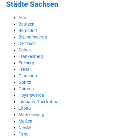
Städte Sachsen
Aue
Bautzen
Bernsdorf
Bischofswerda
Delitzsch
Döbeln
Frankenberg
Freiberg
Freital
Glauchau
Görlitz
Grimma
Hoyerswerda
Limbach-Oberfrohna
Löbau
Markkleeberg
Meißen
Niesky
Pirna