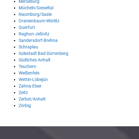
Merseburg
Mücheln/Geiseltal
Naumburg/Saale
Oranienbaum-Wörlitz
Querfurt
Raghun-Jeßnitz
Sandersdorf-Brehna
Schraplau
Solestadt Bad Dürrenberg
Südliches Anhalt
Teuchern
Weißenfels
Wettin-Löbejün
Zahna-Elser
Zeitz
Zerbst/Anhalt
Zörbig