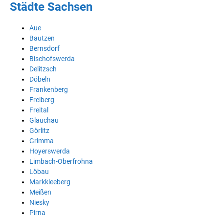
Städte Sachsen
Aue
Bautzen
Bernsdorf
Bischofswerda
Delitzsch
Döbeln
Frankenberg
Freiberg
Freital
Glauchau
Görlitz
Grimma
Hoyerswerda
Limbach-Oberfrohna
Löbau
Markkleeberg
Meißen
Niesky
Pirna