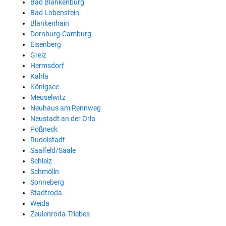
Bad Blankenburg
Bad Lobenstein
Blankenhain
Dornburg-Camburg
Eisenberg
Greiz
Hermsdorf
Kahla
Königsee
Meuselwitz
Neuhaus am Rennweg
Neustadt an der Orla
Pößneck
Rudolstadt
Saalfeld/Saale
Schleiz
Schmölln
Sonneberg
Stadtroda
Weida
Zeulenroda-Triebes