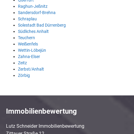
Querfurt
Raghun-Jeßnitz
Sandersdorf-Brehna
Schraplau
Solestadt Bad Dürrenberg
Südliches Anhalt
Teuchern
Weißenfels
Wettin-Löbejün
Zahna-Elser
Zeitz
Zerbst/Anhalt
Zörbig
Immobilienbewertung
Lutz Schneider Immobilienbewertung
Zittauer Straße 12