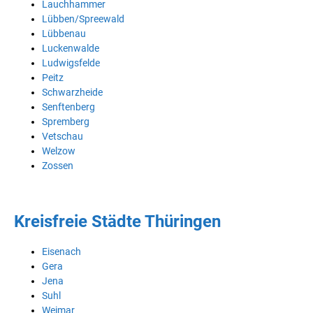
Lauchhammer
Lübben/Spreewald
Lübbenau
Luckenwalde
Ludwigsfelde
Peitz
Schwarzheide
Senftenberg
Spremberg
Vetschau
Welzow
Zossen
Kreisfreie Städte Thüringen
Eisenach
Gera
Jena
Suhl
Weimar