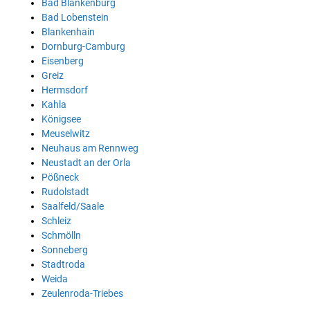
Bad Blankenburg
Bad Lobenstein
Blankenhain
Dornburg-Camburg
Eisenberg
Greiz
Hermsdorf
Kahla
Königsee
Meuselwitz
Neuhaus am Rennweg
Neustadt an der Orla
Pößneck
Rudolstadt
Saalfeld/Saale
Schleiz
Schmölln
Sonneberg
Stadtroda
Weida
Zeulenroda-Triebes