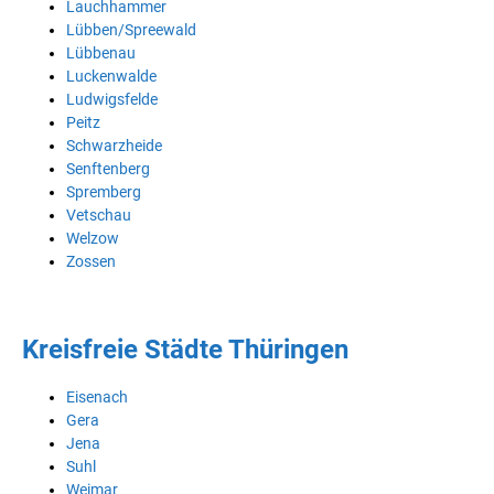
Lauchhammer
Lübben/Spreewald
Lübbenau
Luckenwalde
Ludwigsfelde
Peitz
Schwarzheide
Senftenberg
Spremberg
Vetschau
Welzow
Zossen
Kreisfreie Städte Thüringen
Eisenach
Gera
Jena
Suhl
Weimar