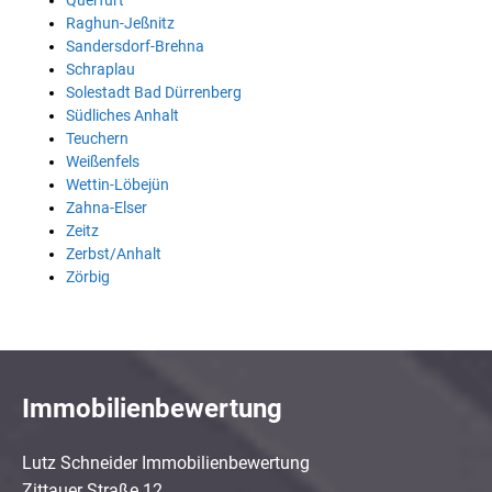
Querfurt
Raghun-Jeßnitz
Sandersdorf-Brehna
Schraplau
Solestadt Bad Dürrenberg
Südliches Anhalt
Teuchern
Weißenfels
Wettin-Löbejün
Zahna-Elser
Zeitz
Zerbst/Anhalt
Zörbig
Immobilienbewertung
Lutz Schneider Immobilienbewertung
Zittauer Straße 12