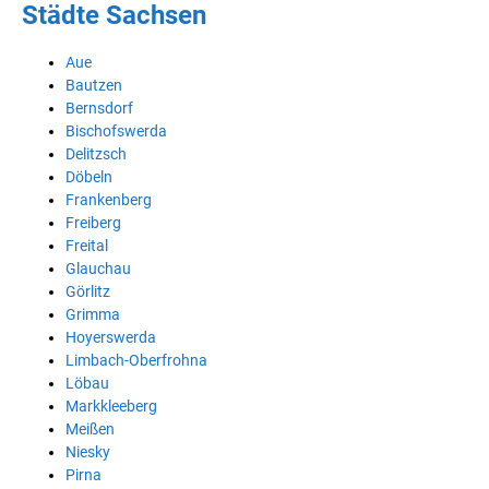
Städte Sachsen
Aue
Bautzen
Bernsdorf
Bischofswerda
Delitzsch
Döbeln
Frankenberg
Freiberg
Freital
Glauchau
Görlitz
Grimma
Hoyerswerda
Limbach-Oberfrohna
Löbau
Markkleeberg
Meißen
Niesky
Pirna