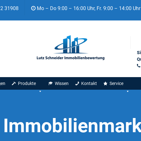
92 31908
Mo – Do 9:00 – 16:00 Uhr, Fr. 9:00 – 14:00 Uhr
S
Qu
gen
Produkte
Wissen
Kontakt
Service
:
Immobilienmark