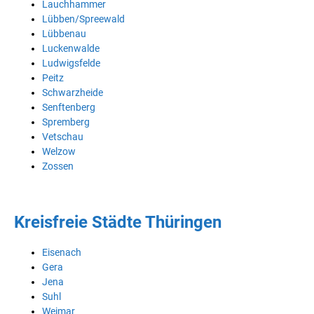
Lauchhammer
Lübben/Spreewald
Lübbenau
Luckenwalde
Ludwigsfelde
Peitz
Schwarzheide
Senftenberg
Spremberg
Vetschau
Welzow
Zossen
Kreisfreie Städte Thüringen
Eisenach
Gera
Jena
Suhl
Weimar