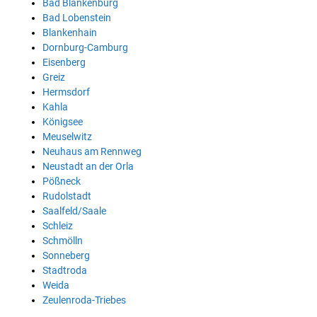
Bad Blankenburg
Bad Lobenstein
Blankenhain
Dornburg-Camburg
Eisenberg
Greiz
Hermsdorf
Kahla
Königsee
Meuselwitz
Neuhaus am Rennweg
Neustadt an der Orla
Pößneck
Rudolstadt
Saalfeld/Saale
Schleiz
Schmölln
Sonneberg
Stadtroda
Weida
Zeulenroda-Triebes