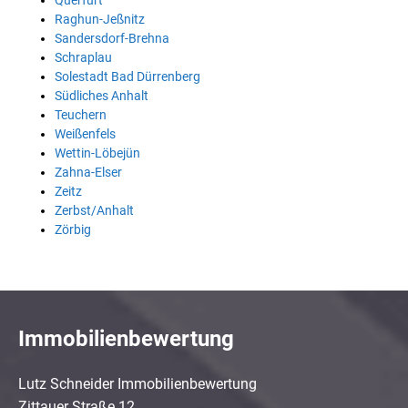
Querfurt
Raghun-Jeßnitz
Sandersdorf-Brehna
Schraplau
Solestadt Bad Dürrenberg
Südliches Anhalt
Teuchern
Weißenfels
Wettin-Löbejün
Zahna-Elser
Zeitz
Zerbst/Anhalt
Zörbig
Immobilienbewertung
Lutz Schneider Immobilienbewertung
Zittauer Straße 12