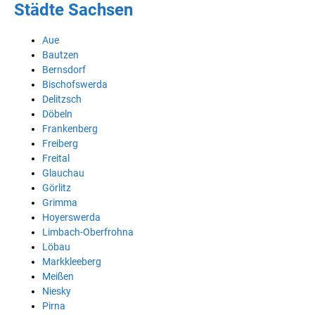
Städte Sachsen
Aue
Bautzen
Bernsdorf
Bischofswerda
Delitzsch
Döbeln
Frankenberg
Freiberg
Freital
Glauchau
Görlitz
Grimma
Hoyerswerda
Limbach-Oberfrohna
Löbau
Markkleeberg
Meißen
Niesky
Pirna