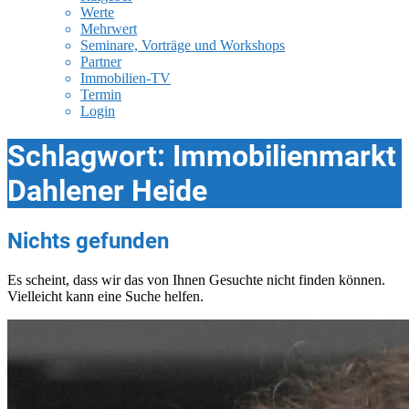
Werte
Mehrwert
Seminare, Vorträge und Workshops
Partner
Immobilien-TV
Termin
Login
Schlagwort:
Immobilienmarkt
Dahlener Heide
Nichts gefunden
Es scheint, dass wir das von Ihnen Gesuchte nicht finden können.
Vielleicht kann eine Suche helfen.