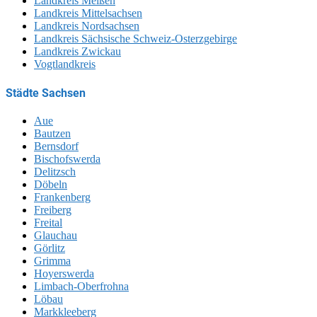
Landkreis Meißen
Landkreis Mittelsachsen
Landkreis Nordsachsen
Landkreis Sächsische Schweiz-Osterzgebirge
Landkreis Zwickau
Vogtlandkreis
Städte Sachsen
Aue
Bautzen
Bernsdorf
Bischofswerda
Delitzsch
Döbeln
Frankenberg
Freiberg
Freital
Glauchau
Görlitz
Grimma
Hoyerswerda
Limbach-Oberfrohna
Löbau
Markkleeberg