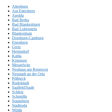
Altenburg
Am Ettersberg
Apolda
Bad Berka
Bad Blankenburg
Bad Lobenstein
Blankenhain
Dornburg-Camburg
Eisenberg
Greiz
Hermsdorf
Kahla
Königsee
Meuselwitz
Neuhaus am Rennweg
Neustadt an der Orla
Pößneck
Rudolstadt
Saalfeld/Saale
Schleiz
Schmölln
Sonneberg
Stadtroda
Weida