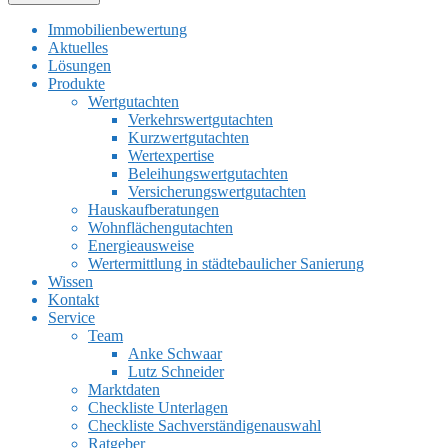
Immobilienbewertung
Aktuelles
Lösungen
Produkte
Wertgutachten
Verkehrswertgutachten
Kurzwertgutachten
Wertexpertise
Beleihungswertgutachten
Versicherungswertgutachten
Hauskaufberatungen
Wohnflächengutachten
Energieausweise
Wertermittlung in städtebaulicher Sanierung
Wissen
Kontakt
Service
Team
Anke Schwaar
Lutz Schneider
Marktdaten
Checkliste Unterlagen
Checkliste Sachverständigenauswahl
Ratgeber