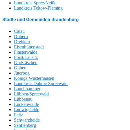
Landkreis Spree-Neiße
Landkreis Teltow-Fläming
Städte und Gemeinden Brandenburg
Calau
Döbern
Drebkau
Eisenhüttenstadt
Finsterwalde
Forst/Lausitz
Großräschen
Guben
Jüterbog
Königs-Wusterhausen
Landkreis Dahme-Spreewald
Lauchhammer
Lübben/Spreewald
Lübbenau
Luckenwalde
Ludwigsfelde
Peitz
Schwarzheide
Senftenberg