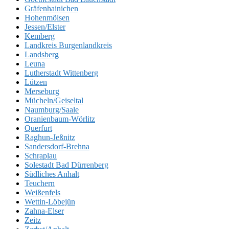
Gräfenhainichen
Hohenmölsen
Jessen/Elster
Kemberg
Landkreis Burgenlandkreis
Landsberg
Leuna
Lutherstadt Wittenberg
Lützen
Merseburg
Mücheln/Geiseltal
Naumburg/Saale
Oranienbaum-Wörlitz
Querfurt
Raghun-Jeßnitz
Sandersdorf-Brehna
Schraplau
Solestadt Bad Dürrenberg
Südliches Anhalt
Teuchern
Weißenfels
Wettin-Löbejün
Zahna-Elser
Zeitz