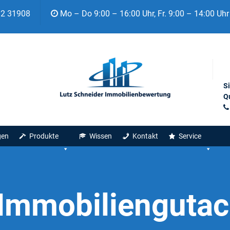
92 31908
Mo – Do 9:00 – 16:00 Uhr, Fr. 9:00 – 14:00 Uhr
S
Qu
gen
Produkte
Wissen
Kontakt
Service
Immobiliengutac