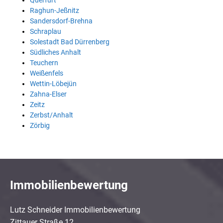
Querfurt
Raghun-Jeßnitz
Sandersdorf-Brehna
Schraplau
Solestadt Bad Dürrenberg
Südliches Anhalt
Teuchern
Weißenfels
Wettin-Löbejün
Zahna-Elser
Zeitz
Zerbst/Anhalt
Zörbig
Immobilienbewertung
Lutz Schneider Immobilienbewertung
Zittauer Straße 12