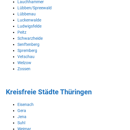
Lauchhammer
Lübben/Spreewald
Lübbenau
Luckenwalde
Ludwigsfelde
Peitz
Schwarzheide
Senftenberg
Spremberg
Vetschau
Welzow
Zossen
Kreisfreie Städte Thüringen
Eisenach
Gera
Jena
Suhl
Weimar