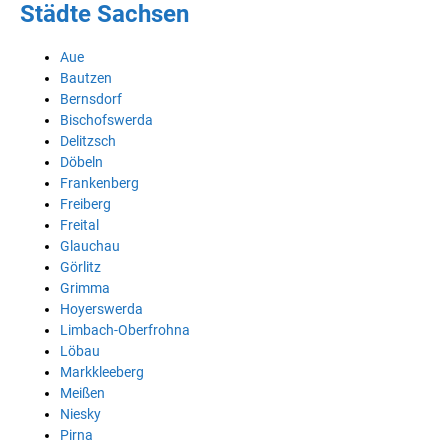
Städte Sachsen
Aue
Bautzen
Bernsdorf
Bischofswerda
Delitzsch
Döbeln
Frankenberg
Freiberg
Freital
Glauchau
Görlitz
Grimma
Hoyerswerda
Limbach-Oberfrohna
Löbau
Markkleeberg
Meißen
Niesky
Pirna