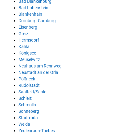
Bad Blankenburg
Bad Lobenstein
Blankenhain
Dornburg-Camburg
Eisenberg
Greiz
Hermsdorf
Kahla
Königsee
Meuselwitz
Neuhaus am Rennweg
Neustadt an der Orla
Pößneck
Rudolstadt
Saalfeld/Saale
Schleiz
Schmölln
Sonneberg
Stadtroda
Weida
Zeulenroda-Triebes