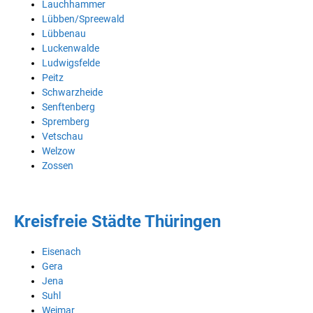
Lauchhammer
Lübben/Spreewald
Lübbenau
Luckenwalde
Ludwigsfelde
Peitz
Schwarzheide
Senftenberg
Spremberg
Vetschau
Welzow
Zossen
Kreisfreie Städte Thüringen
Eisenach
Gera
Jena
Suhl
Weimar