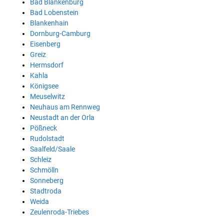
Bad Blankenburg
Bad Lobenstein
Blankenhain
Dornburg-Camburg
Eisenberg
Greiz
Hermsdorf
Kahla
Königsee
Meuselwitz
Neuhaus am Rennweg
Neustadt an der Orla
Pößneck
Rudolstadt
Saalfeld/Saale
Schleiz
Schmölln
Sonneberg
Stadtroda
Weida
Zeulenroda-Triebes