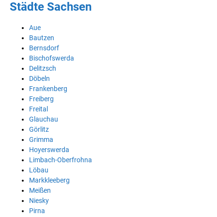
Städte Sachsen
Aue
Bautzen
Bernsdorf
Bischofswerda
Delitzsch
Döbeln
Frankenberg
Freiberg
Freital
Glauchau
Görlitz
Grimma
Hoyerswerda
Limbach-Oberfrohna
Löbau
Markkleeberg
Meißen
Niesky
Pirna