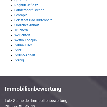
Querfurt
Raghun-Jeßnitz
Sandersdorf-Brehna
Schraplau
Solestadt Bad Dürrenberg
Südliches Anhalt
Teuchern
Weißenfels
Wettin-Löbejün
Zahna-Elser
Zeitz
Zerbst/Anhalt
Zörbig
Immobilienbewertung
Lutz Schneider Immobilienbewertung
Zittauer Straße 12