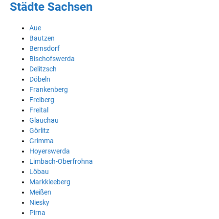
Städte Sachsen
Aue
Bautzen
Bernsdorf
Bischofswerda
Delitzsch
Döbeln
Frankenberg
Freiberg
Freital
Glauchau
Görlitz
Grimma
Hoyerswerda
Limbach-Oberfrohna
Löbau
Markkleeberg
Meißen
Niesky
Pirna