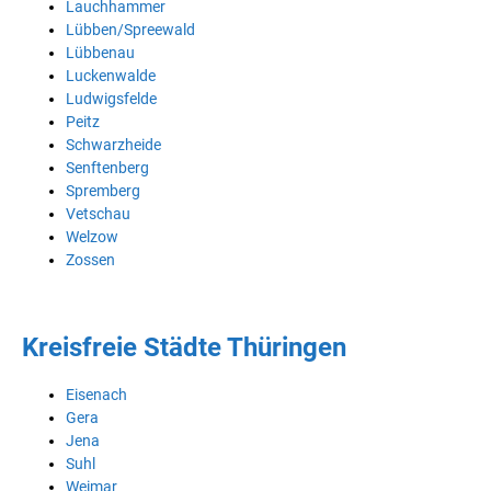
Lauchhammer
Lübben/Spreewald
Lübbenau
Luckenwalde
Ludwigsfelde
Peitz
Schwarzheide
Senftenberg
Spremberg
Vetschau
Welzow
Zossen
Kreisfreie Städte Thüringen
Eisenach
Gera
Jena
Suhl
Weimar