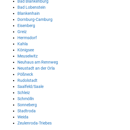
Bad Blankenburg
Bad Lobenstein
Blankenhain
Dornburg-Camburg
Eisenberg
Greiz
Hermsdorf
Kahla
Königsee
Meuselwitz
Neuhaus am Rennweg
Neustadt an der Orla
Pößneck
Rudolstadt
Saalfeld/Saale
Schleiz
Schmölln
Sonneberg
Stadtroda
Weida
Zeulenroda-Triebes