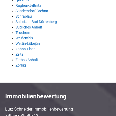
Querfurt
Raghun-Jeßnitz
Sandersdorf-Brehna
Schraplau
Solestadt Bad Dürrenberg
Südliches Anhalt
Teuchern
Weißenfels
Wettin-Löbejün
Zahna-Elser
Zeitz
Zerbst/Anhalt
Zörbig
Immobilienbewertung
Lutz Schneider Immobilienbewertung
Zittauer Straße 12