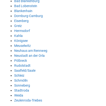
Bad Blankenburg
Bad Lobenstein
Blankenhain
Dornburg-Camburg
Eisenberg
Greiz
Hermsdorf
Kahla
Königsee
Meuselwitz
Neuhaus am Rennweg
Neustadt an der Orla
Pößneck
Rudolstadt
Saalfeld/Saale
Schleiz
Schmölln
Sonneberg
Stadtroda
Weida
Zeulenroda-Triebes