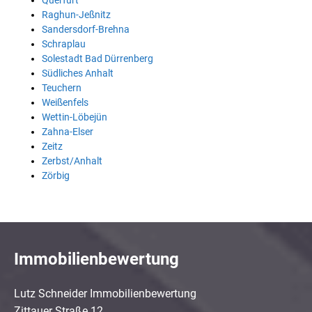
Querfurt
Raghun-Jeßnitz
Sandersdorf-Brehna
Schraplau
Solestadt Bad Dürrenberg
Südliches Anhalt
Teuchern
Weißenfels
Wettin-Löbejün
Zahna-Elser
Zeitz
Zerbst/Anhalt
Zörbig
Immobilienbewertung
Lutz Schneider Immobilienbewertung
Zittauer Straße 12