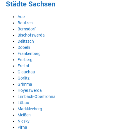
Städte Sachsen
Aue
Bautzen
Bernsdorf
Bischofswerda
Delitzsch
Döbeln
Frankenberg
Freiberg
Freital
Glauchau
Görlitz
Grimma
Hoyerswerda
Limbach-Oberfrohna
Löbau
Markkleeberg
Meißen
Niesky
Pirna