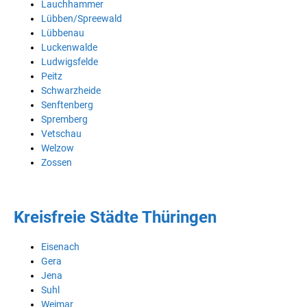
Lauchhammer
Lübben/Spreewald
Lübbenau
Luckenwalde
Ludwigsfelde
Peitz
Schwarzheide
Senftenberg
Spremberg
Vetschau
Welzow
Zossen
Kreisfreie Städte Thüringen
Eisenach
Gera
Jena
Suhl
Weimar