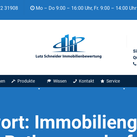
92 31908
Mo – Do 9:00 – 16:00 Uhr, Fr. 9:00 – 14:00 Uhr
S
Qu
gen
Produkte
Wissen
Kontakt
Service
ort:
Immobilieng