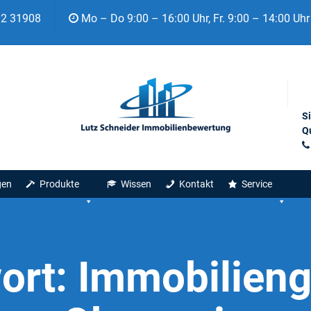
92 31908
Mo – Do 9:00 – 16:00 Uhr, Fr. 9:00 – 14:00 Uhr
S
Qu
gen
Produkte
Wissen
Kontakt
Service
ort:
Immobilieng