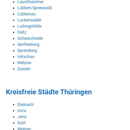
Lauchhammer
Lübben/Spreewald
Lübbenau
Luckenwalde
Ludwigsfelde
Peitz
Schwarzheide
Senftenberg
Spremberg
Vetschau
Welzow
Zossen
Kreisfreie Städte Thüringen
Eisenach
Gera
Jena
Suhl
Weimar