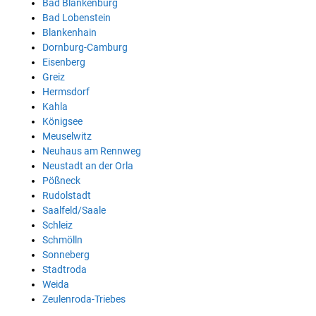
Bad Blankenburg
Bad Lobenstein
Blankenhain
Dornburg-Camburg
Eisenberg
Greiz
Hermsdorf
Kahla
Königsee
Meuselwitz
Neuhaus am Rennweg
Neustadt an der Orla
Pößneck
Rudolstadt
Saalfeld/Saale
Schleiz
Schmölln
Sonneberg
Stadtroda
Weida
Zeulenroda-Triebes