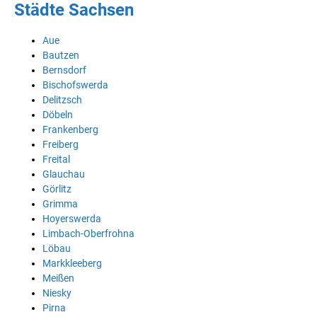
Städte Sachsen
Aue
Bautzen
Bernsdorf
Bischofswerda
Delitzsch
Döbeln
Frankenberg
Freiberg
Freital
Glauchau
Görlitz
Grimma
Hoyerswerda
Limbach-Oberfrohna
Löbau
Markkleeberg
Meißen
Niesky
Pirna