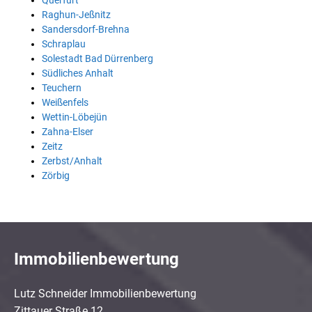
Querfurt
Raghun-Jeßnitz
Sandersdorf-Brehna
Schraplau
Solestadt Bad Dürrenberg
Südliches Anhalt
Teuchern
Weißenfels
Wettin-Löbejün
Zahna-Elser
Zeitz
Zerbst/Anhalt
Zörbig
Immobilienbewertung
Lutz Schneider Immobilienbewertung
Zittauer Straße 12