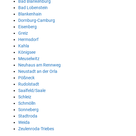
Bad Blankenburg
Bad Lobenstein
Blankenhain
Dornburg-Camburg
Eisenberg
Greiz
Hermsdorf
Kahla
Königsee
Meuselwitz
Neuhaus am Rennweg
Neustadt an der Orla
Pößneck
Rudolstadt
Saalfeld/Saale
Schleiz
Schmölln
Sonneberg
Stadtroda
Weida
Zeulenroda-Triebes