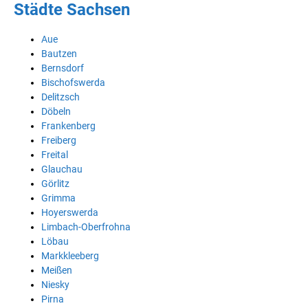
Städte Sachsen
Aue
Bautzen
Bernsdorf
Bischofswerda
Delitzsch
Döbeln
Frankenberg
Freiberg
Freital
Glauchau
Görlitz
Grimma
Hoyerswerda
Limbach-Oberfrohna
Löbau
Markkleeberg
Meißen
Niesky
Pirna