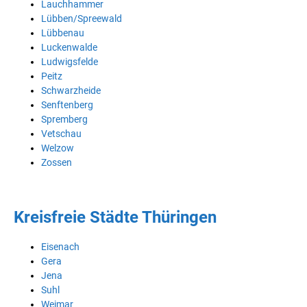
Lauchhammer
Lübben/Spreewald
Lübbenau
Luckenwalde
Ludwigsfelde
Peitz
Schwarzheide
Senftenberg
Spremberg
Vetschau
Welzow
Zossen
Kreisfreie Städte Thüringen
Eisenach
Gera
Jena
Suhl
Weimar