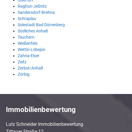
Querfurt
Raghun-Jeßnitz
Sandersdorf-Brehna
Schraplau
Solestadt Bad Dürrenberg
Südliches Anhalt
Teuchern
Weißenfels
Wettin-Löbejün
Zahna-Elser
Zeitz
Zerbst/Anhalt
Zörbig
Immobilienbewertung
Lutz Schneider Immobilienbewertung
Zittauer Straße 12