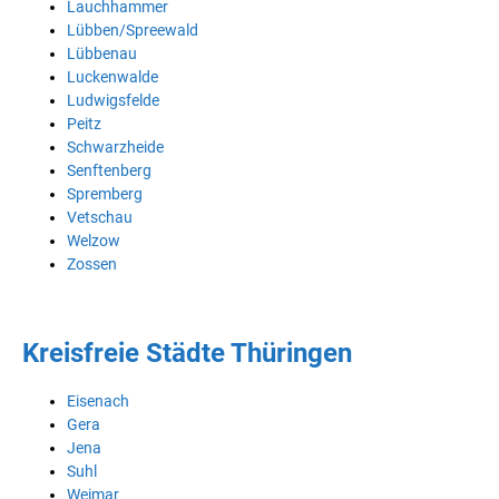
Lauchhammer
Lübben/Spreewald
Lübbenau
Luckenwalde
Ludwigsfelde
Peitz
Schwarzheide
Senftenberg
Spremberg
Vetschau
Welzow
Zossen
Kreisfreie Städte Thüringen
Eisenach
Gera
Jena
Suhl
Weimar