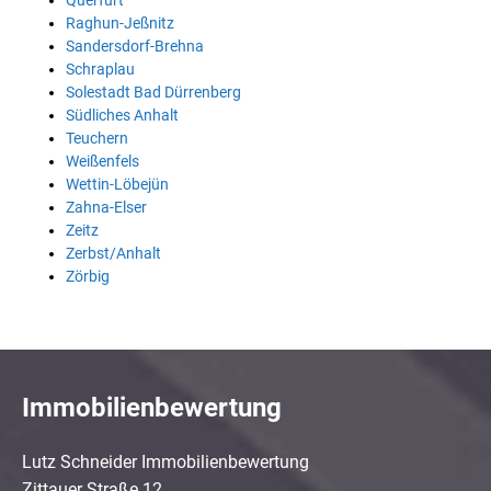
Querfurt
Raghun-Jeßnitz
Sandersdorf-Brehna
Schraplau
Solestadt Bad Dürrenberg
Südliches Anhalt
Teuchern
Weißenfels
Wettin-Löbejün
Zahna-Elser
Zeitz
Zerbst/Anhalt
Zörbig
Immobilienbewertung
Lutz Schneider Immobilienbewertung
Zittauer Straße 12