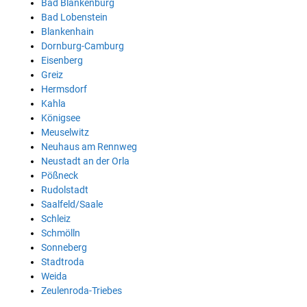
Bad Blankenburg
Bad Lobenstein
Blankenhain
Dornburg-Camburg
Eisenberg
Greiz
Hermsdorf
Kahla
Königsee
Meuselwitz
Neuhaus am Rennweg
Neustadt an der Orla
Pößneck
Rudolstadt
Saalfeld/Saale
Schleiz
Schmölln
Sonneberg
Stadtroda
Weida
Zeulenroda-Triebes