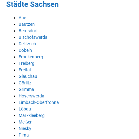
Städte Sachsen
Aue
Bautzen
Bernsdorf
Bischofswerda
Delitzsch
Döbeln
Frankenberg
Freiberg
Freital
Glauchau
Görlitz
Grimma
Hoyerswerda
Limbach-Oberfrohna
Löbau
Markkleeberg
Meißen
Niesky
Pirna