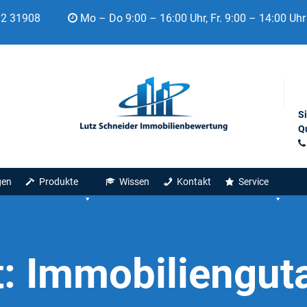
92 31908
Mo – Do 9:00 – 16:00 Uhr, Fr. 9:00 – 14:00 Uhr
S
Qu
gen
Produkte
Wissen
Kontakt
Service
t:
Immobiliengut