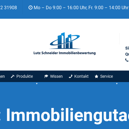
92 31908
Mo – Do 9:00 – 16:00 Uhr, Fr. 9:00 – 14:00 Uhr
S
Qu
gen
Produkte
Wissen
Kontakt
Service
:
Immobiliengutac